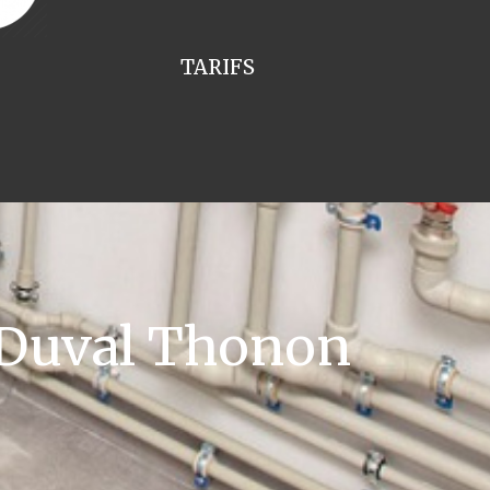
TARIFS
 Duval Thonon