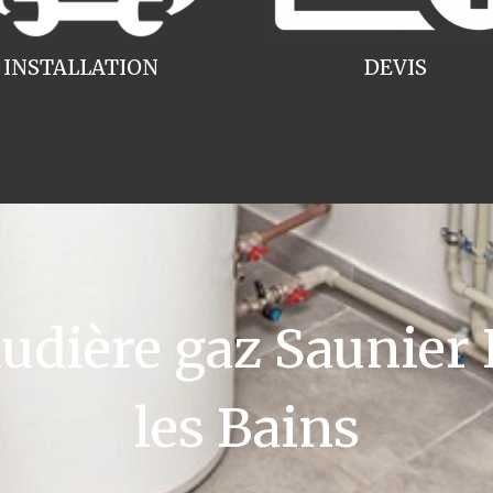
INSTALLATION
DEVIS
dière gaz Saunier
les Bains