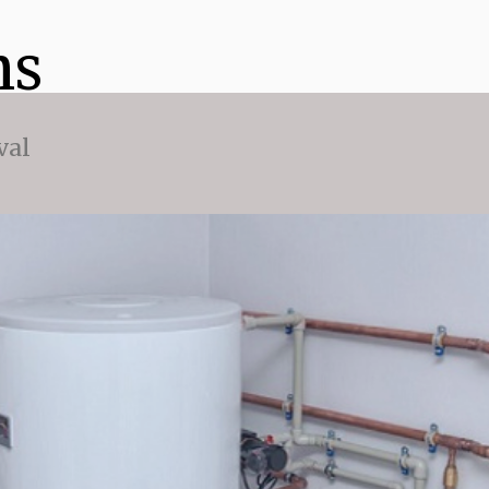
ns
val