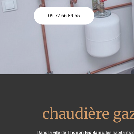
09 72 66 89 55
chaudière ga
Dans la ville de
Thonon les Bains
, les habitants