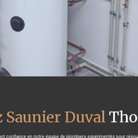
z Saunier Duval
Thon
 ont confiance en notre équipe de plombiers expérimentés pour résou