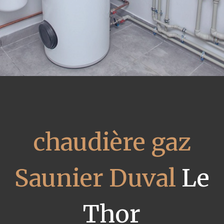
chaudière gaz
Saunier Duval
Le
Thor