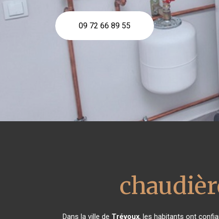
09 72 66 89 55
chaudièr
Dans la ville de
Trévoux
, les habitants ont conf