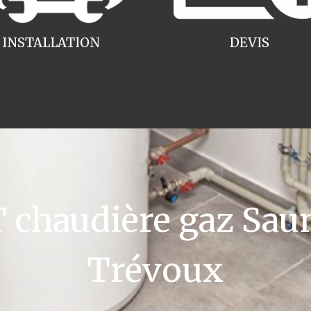
INSTALLATION
DEVIS
chaudière gaz Saun
Trévoux