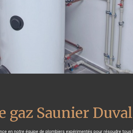
e gaz Saunier Duval
iance en notre équipe de plombiers expérimentés pour résoudre tous 