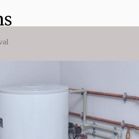
ns
val