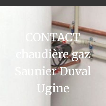
CONTACT
chaudière gaz
Saunier Duval
Ugine