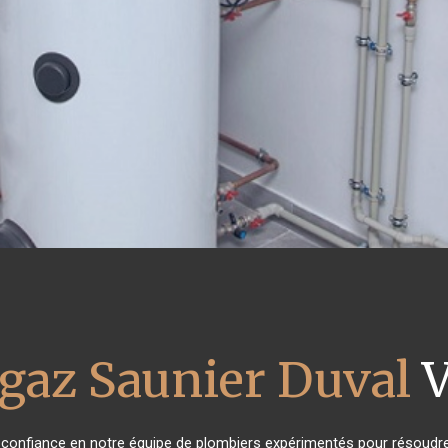
 gaz Saunier Duval
V
t confiance en notre équipe de plombiers expérimentés pour résoudre