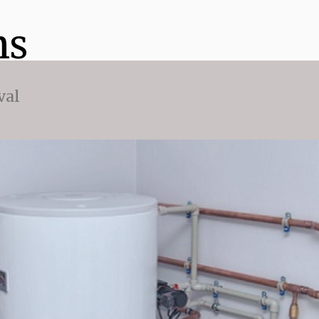
ns
val