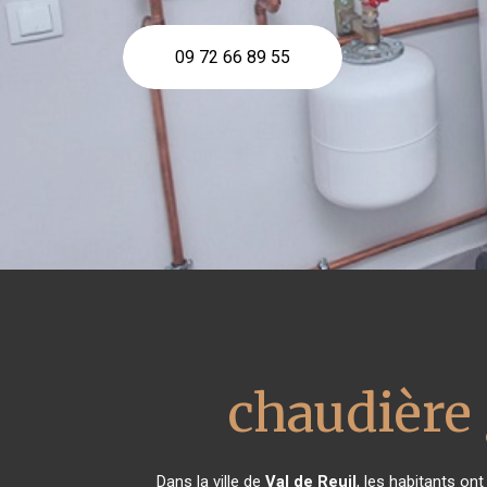
09 72 66 89 55
chaudière
Dans la ville de
Val de Reuil
, les habitants on