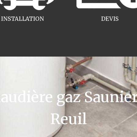
INSTALLATION
DEVIS
udière gaz Saunier 
Reuil