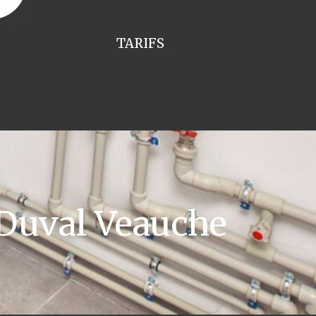
TARIFS
Duval Veauche