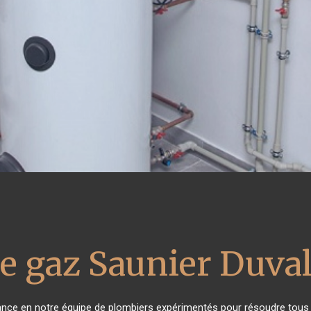
e gaz Saunier Duva
iance en notre équipe de plombiers expérimentés pour résoudre tous 