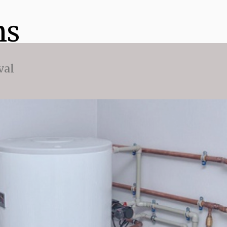
ns
val