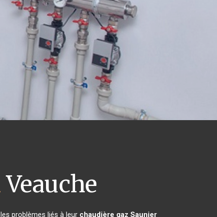
l
Veauche
les problèmes liés à leur
chaudière gaz Saunier