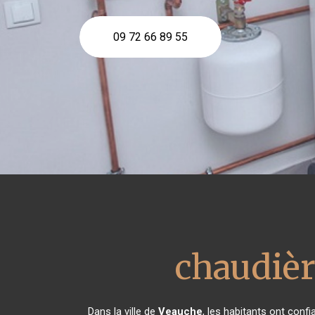
09 72 66 89 55
chaudièr
Dans la ville de
Veauche
, les habitants ont conf