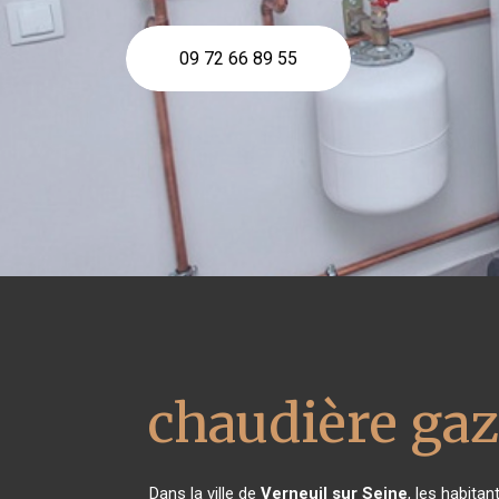
09 72 66 89 55
chaudière gaz
Dans la ville de
Verneuil sur Seine
, les habita