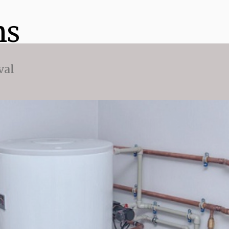
ns
val