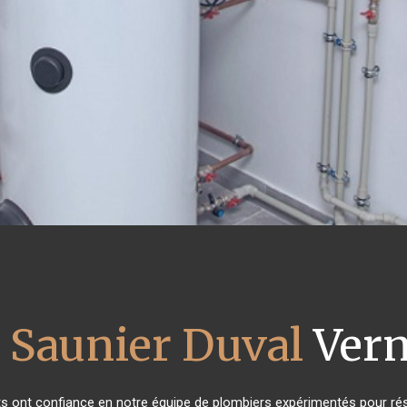
 Saunier Duval
Vern
nts ont confiance en notre équipe de plombiers expérimentés pour ré