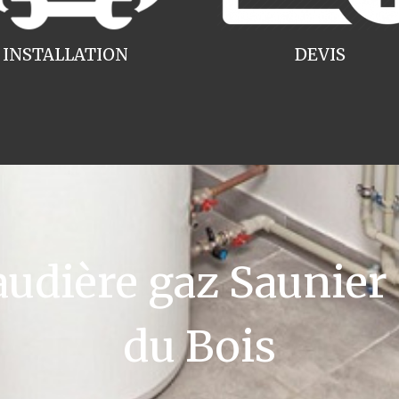
INSTALLATION
DEVIS
dière gaz Saunier D
du Bois