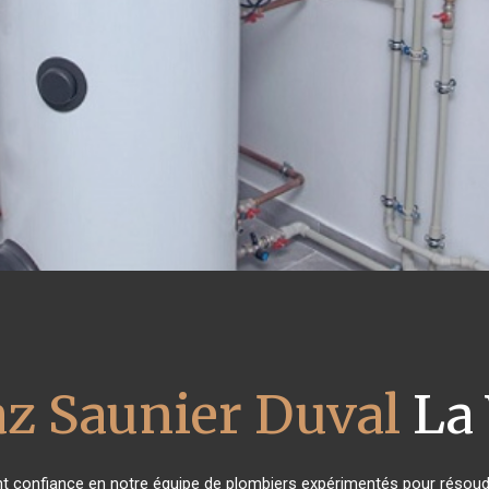
az Saunier Duval
La 
ont confiance en notre équipe de plombiers expérimentés pour résoud