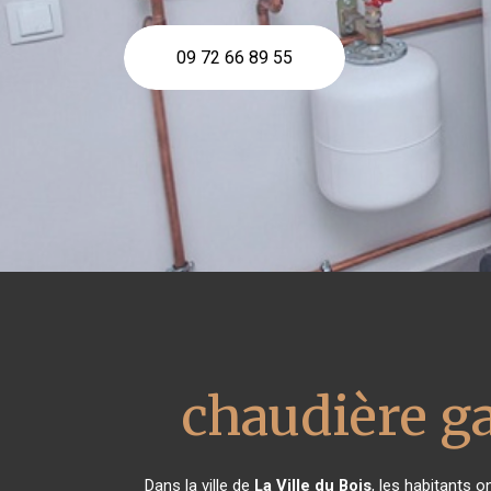
09 72 66 89 55
chaudière g
Dans la ville de
La Ville du Bois
, les habitants 