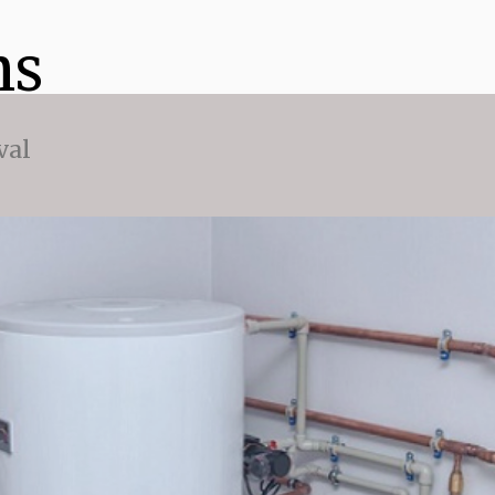
ns
val