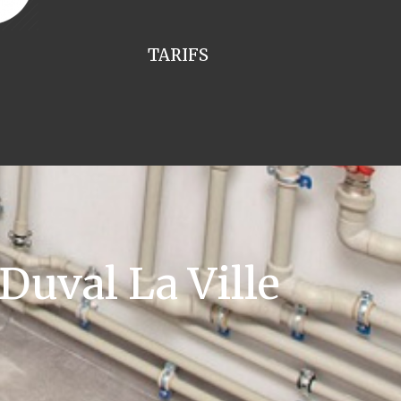
TARIFS
uval La Ville