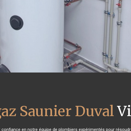
gaz Saunier Duval
Vi
nt confiance en notre équipe de plombiers expérimentés pour résoudr