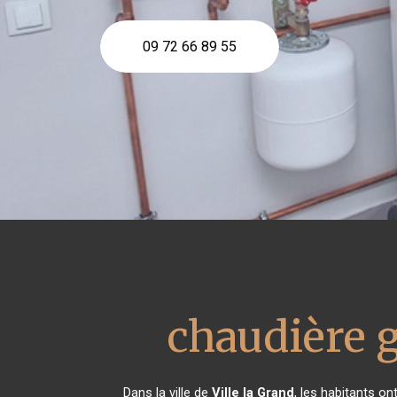
09 72 66 89 55
chaudière 
Dans la ville de
Ville la Grand
, les habitants o