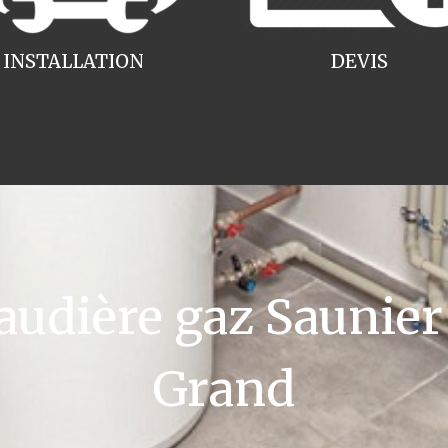
INSTALLATION
DEVIS
dière gaz Saunier D
Grand