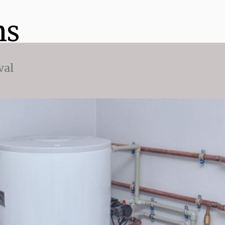
ns
val