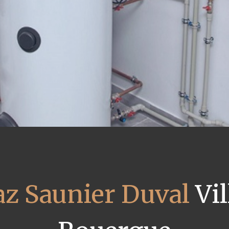
az Saunier Duval
Vil