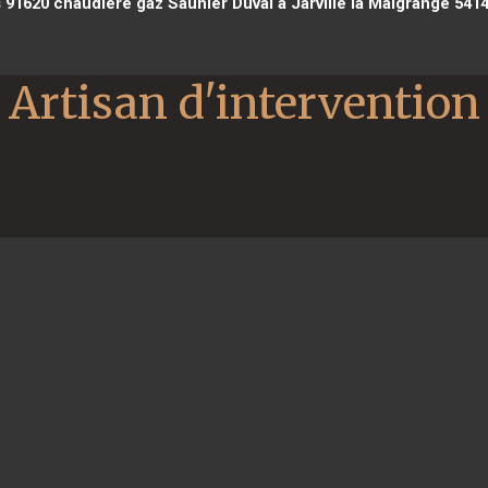
s 91620
chaudière gaz Saunier Duval à Jarville la Malgrange 541
Artisan d'intervention