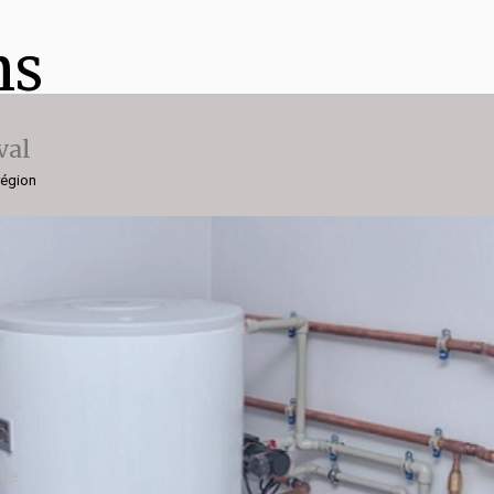
ns
val
région
gue