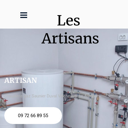
Les 
Artisans
ARTISAN
chaudière gaz Saunier Duval Villeneuve lès Avignon
09 72 66 89 55