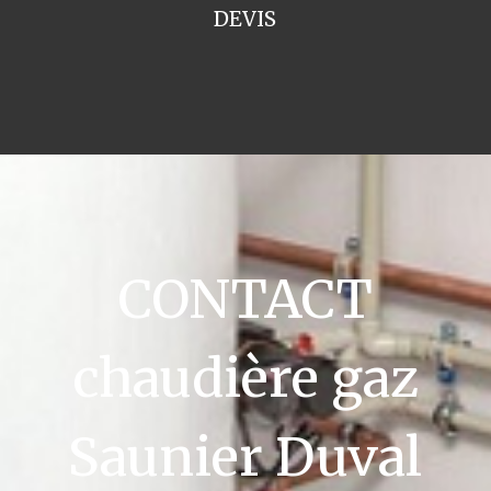
DEVIS
CONTACT
chaudière gaz
Saunier Duval