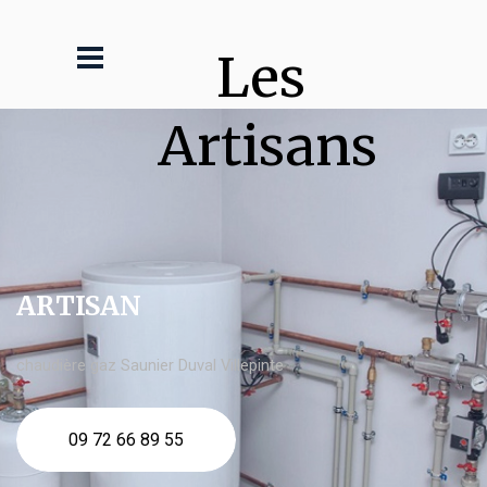
Les 
Artisans
ARTISAN
chaudière gaz Saunier Duval Villepinte
09 72 66 89 55