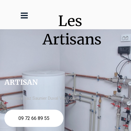
Les 
Artisans
ARTISAN
chaudière gaz Saunier Duval Villerupt
09 72 66 89 55