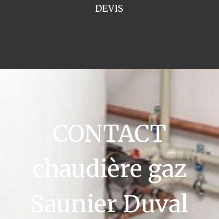
DEVIS
CONTACT
chaudière gaz
Saunier Duval