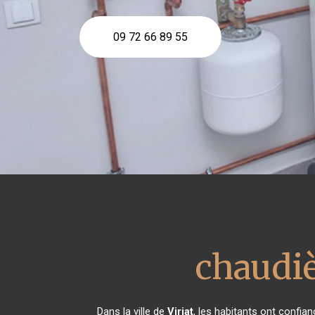
09 72 66 89 55
chaudiè
Dans la ville de
Viriat
, les habitants ont confia