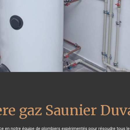
re gaz Saunier Duv
nce en notre équipe de plombiers expérimentés pour résoudre tous le