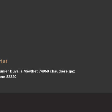
riat
nier Duval à Meythet 74960
chaudière gaz
nne 83320