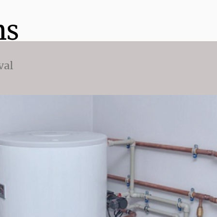
ns
val