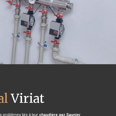
al
Viriat
s problèmes liés à leur
chaudière gaz Saunier