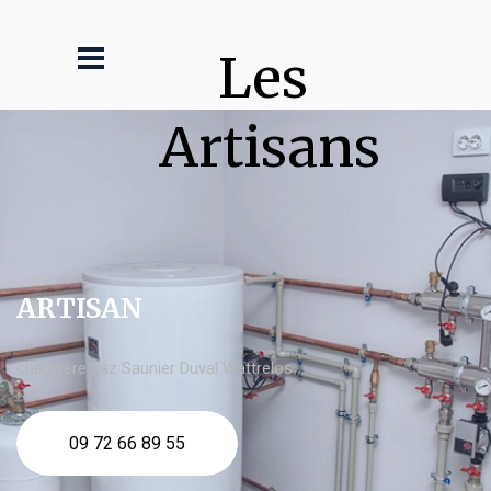
Les 
Artisans
ARTISAN
chaudière gaz Saunier Duval Wattrelos
09 72 66 89 55