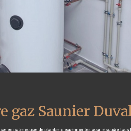
e gaz Saunier Duva
iance en notre équipe de plombiers expérimentés pour résoudre tous l