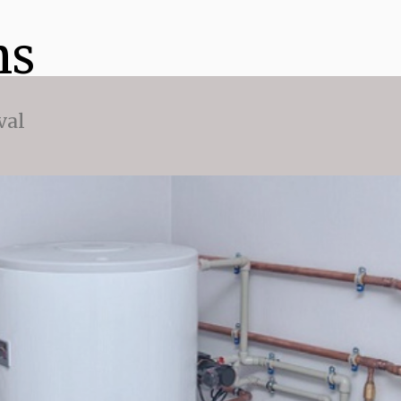
ns
val