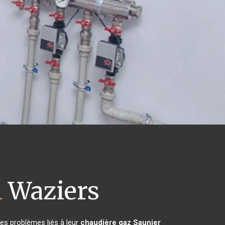
l
Waziers
es problèmes liés à leur
chaudière gaz Saunier