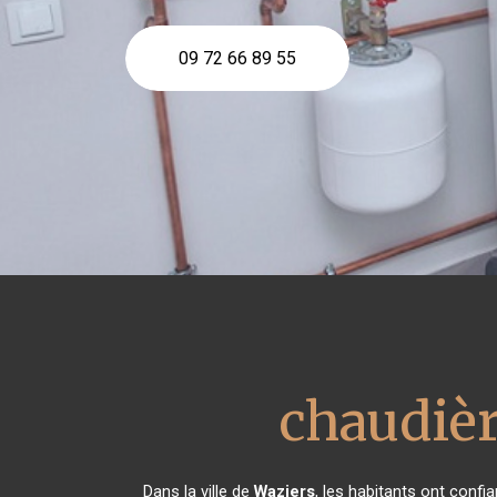
09 72 66 89 55
chaudièr
Dans la ville de
Waziers
, les habitants ont conf