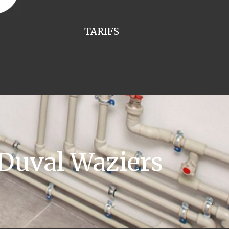
TARIFS
Duval Waziers