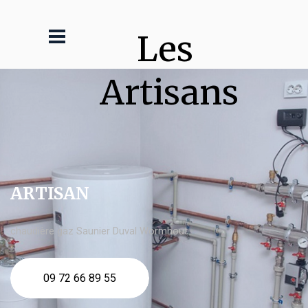
Les 
Artisans
ARTISAN
chaudière gaz Saunier Duval Wormhout
09 72 66 89 55