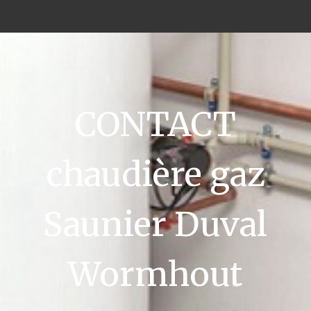
CONTACT
chaudière gaz
Saunier Duval
Wormhout